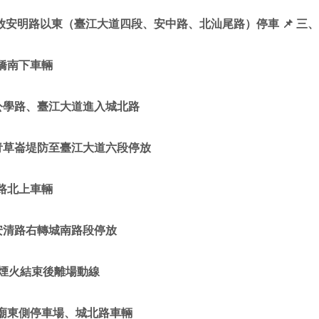
放安明路以東（臺江大道四段、安中路、北汕尾路）停車
📌
三、
姓橋南下車輛
公學路、臺江大道進入城北路
青草崙堤防至臺江大道六段停放
明路北上車輛
安清路右轉城南路段停放
煙火結束後離場動線
母廟東側停車場、城北路車輛