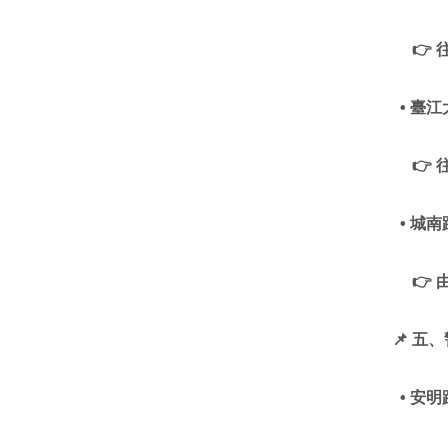
👉
• 臺
👉
• 城
👉
📌
五、
• 安