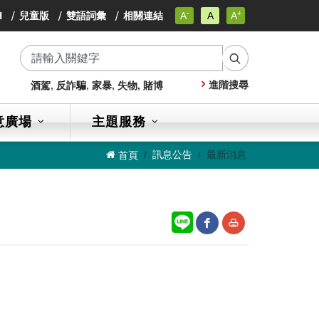
-
+
小
H
兒童版
雙語詞彙
相關連結
A
A
A
小
字
小
級
字
字
級
搜
級
進階搜尋
酒駕
,
反詐騙
,
家暴
,
失物,
賭博
尋
意廣場
主題服務
訊息公告
最新消息
首頁
網
友
站
善
分
列