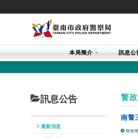
跳
到
主
要
內
容
區
本局簡介
訊息公
塊
:::
:::
警
訊息公告
南警
最新消息
發佈單