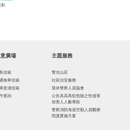
規劃
民意廣場
主題服務
長信箱
警光山莊
通檢舉信箱
社區治安服務
舉貪瀆信箱
退休警察人員協會
件查詢
公告具高再犯危險之性侵害
加害人人數專區
警察消防海巡空勤人員醫療
照護實施方案