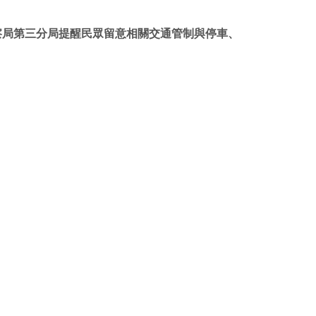
享
印
至
察局第三分局提醒民眾留意相關交通管制與停車、
facebook