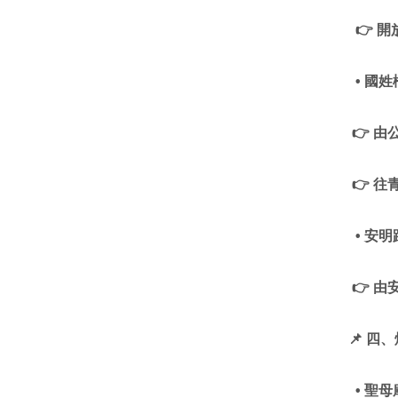
👉
開
• 國
👉
由
👉
往
• 安
👉
由
📌
四、
• 聖