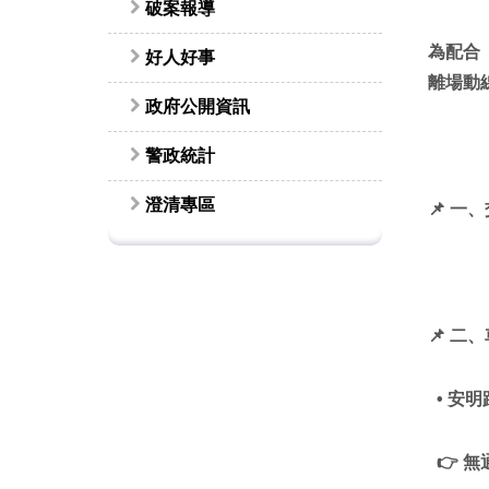
破案報導
為配合
好人好事
離場動
政府公開資訊
警政統計
澄清專區
📌
一、
📌
二、
• 安
👉
無