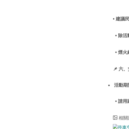
• 建
• 除
• 煙
📌
六、
活動期
• 請
相關