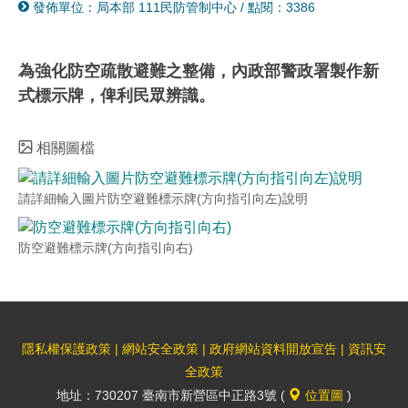
發佈單位：局本部 111民防管制中心
/
點閱：3386
分
列
享
印
至
為強化防空疏散避難之整備，內政部警政署製作新
式標示牌，俾利民眾辨識。
facebook
相關圖檔
請詳細輸入圖片防空避難標示牌(方向指引向左)說明
防空避難標示牌(方向指引向右)
隱私權保護政策
|
網站安全政策
|
政府網站資料開放宣告
|
資訊安
全政策
地址：730207 臺南市新營區中正路3號 (
位置圖
)