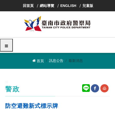
跳
回首頁
網站導覽
ENGLISH
兒童版
到
主
要
內
容
區
塊
選單
訊息公告
最新消息
首頁
:::
警政
網
友
防空避難新式標示牌
站
善