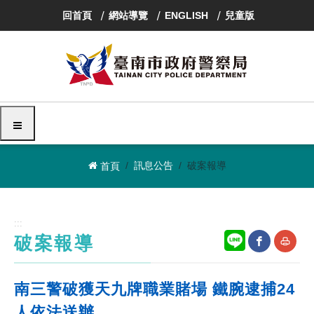
跳
回首頁
網站導覽
ENGLISH
兒童版
到
主
要
內
容
區
塊
選單
訊息公告
破案報導
首頁
:::
破案報導
網
友
南三警破獲天九牌職業賭場 鐵腕逮捕24
站
善
人依法送辦