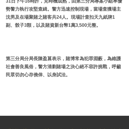
31日下午16時許，見時機成熟，由第三分局專案小組率優
勢警力執行攻堅查緝。警方迅速控制現場，當場查獲場主
沈男及在場聚賭之賭客共24人。現場計查扣天九紙牌1
副、骰子3顆，以及賭資新台幣1萬3,500元整。
第三分局分局長陳盈菖表示，賭博常為犯罪淵藪，為維護
社會善良風俗，警方清剿賭場之決心絕不容許挑戰，呼籲
民眾切勿心存僥倖、以身試法。