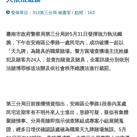
分
列
發佈單位：313第三分局 秘書室
/
點閱：163
享
印
至
facebook
臺南市政府警察局第三分局於5月31日發揮強力執法鐵
腕，下午在安南區公學路一處民宅內，成功破獲一起以
「天九牌」為賭具的職業賭場。警方當場查獲場主沈姓嫌
犯及賭客共24人，並查扣賭資及賭具，全案訊後分別依刑
法賭博罪移送法辦及依社會秩序維護法進行裁罰。
第三分局日前接獲情資指出，安南區公學路1段巷內某處
民宅近期常有不明外來人士進出，形跡可疑，疑似有集體
聚賭情事。分局長隨即指示偵查隊組成專案小組展開蒐
證，經多日埋伏確認該處確為職業天九牌賭場無誤。5月