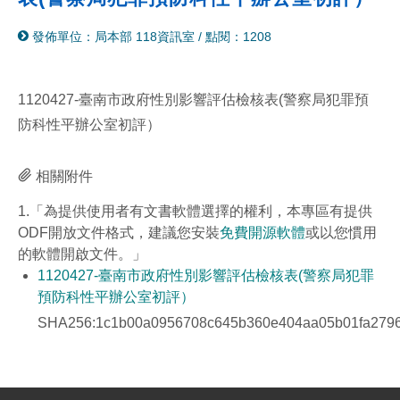
分
列
發佈單位：局本部 118資訊室
/
點閱：1208
享
印
至
facebook
1120427-臺南市政府性別影響評估檢核表(警察局犯罪預
防科性平辦公室初評）
相關附件
1.「為提供使用者有文書軟體選擇的權利，本專區有提供
ODF開放文件格式，建議您安裝
免費開源軟體
或以您慣用
的軟體開啟文件。」
1120427-臺南市政府性別影響評估檢核表(警察局犯罪
預防科性平辦公室初評）
SHA256:1c1b00a0956708c645b360e404aa05b01fa279