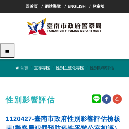
跳
回首頁
網站導覽
ENGLISH
兒童版
到
主
要
內
容
區
塊
選單
宣導專區
性別主流化專區
性別影響評估
首頁
:::
性別影響評估
網
友
1120427-臺南市政府性別影響評估檢核
站
善
表(警察局犯罪預防科性平辦公室初評）