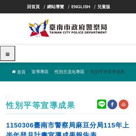
跳
回首頁
網站導覽
ENGLISH
兒童版
到
主
要
內
容
區
塊
選單
宣導專區
性別主流化專區
性別平等宣導成果
首頁
:::
性別平等宣導成果
網
友
1150306臺南市警察局麻豆分局115年上
站
善
半年登月計畫宣導成果報告表