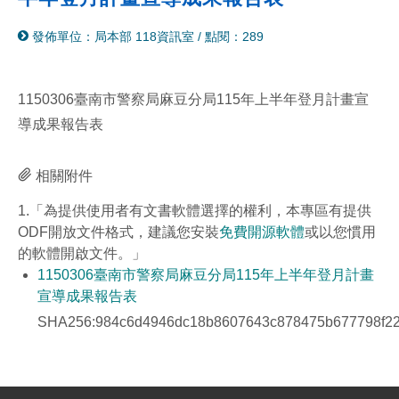
分
列
發佈單位：局本部 118資訊室
/
點閱：289
享
印
至
facebook
1150306臺南市警察局麻豆分局115年上半年登月計畫宣
導成果報告表
相關附件
1.「為提供使用者有文書軟體選擇的權利，本專區有提供
ODF開放文件格式，建議您安裝
免費開源軟體
或以您慣用
的軟體開啟文件。」
1150306臺南市警察局麻豆分局115年上半年登月計畫
宣導成果報告表
SHA256:984c6d4946dc18b8607643c878475b677798f22