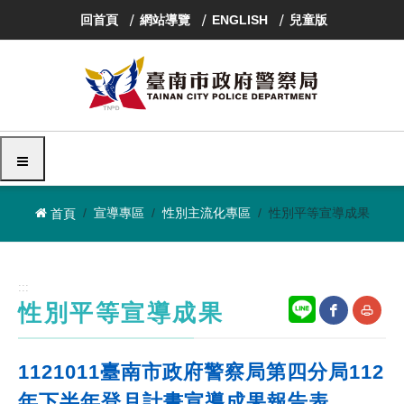
跳
回首頁
網站導覽
ENGLISH
兒童版
到
主
要
內
容
區
塊
選單
宣導專區
性別主流化專區
性別平等宣導成果
首頁
:::
性別平等宣導成果
網
友
1121011臺南市政府警察局第四分局112
站
善
年下半年登月計畫宣導成果報告表