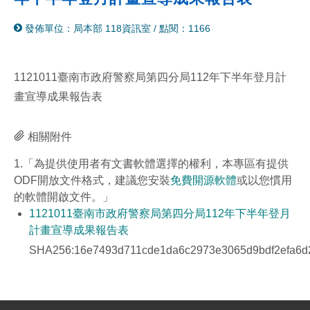
分
列
發佈單位：局本部 118資訊室
/
點閱：1166
享
印
至
facebook
1121011臺南市政府警察局第四分局112年下半年登月計
畫宣導成果報告表
相關附件
1.「為提供使用者有文書軟體選擇的權利，本專區有提供
ODF開放文件格式，建議您安裝
免費開源軟體
或以您慣用
的軟體開啟文件。」
1121011臺南市政府警察局第四分局112年下半年登月
計畫宣導成果報告表
SHA256:16e7493d711cde1da6c2973e3065d9bdf2efa6d