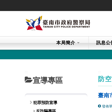
跳
到
主
要
內
容
區
本局簡介
訊息公
塊
:::
:::
防
宣導專區
臺南
犯罪預防宣導
發佈單
反詐騙專區