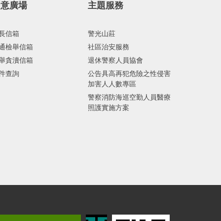
民意廣場
主題服務
長信箱
警光山莊
通檢舉信箱
社區治安服務
舉貪瀆信箱
退休警察人員協會
件查詢
公告具高再犯危險之性侵害
加害人人數專區
警察消防海巡空勤人員醫療
照護實施方案