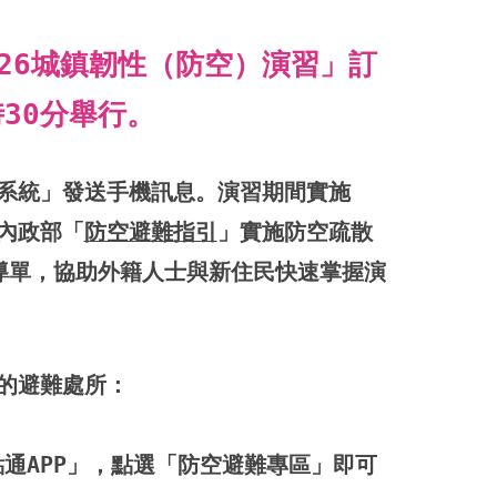
享
印
至
26城鎮韌性（防空）演習」訂
facebook
時30分舉行。
警系統」發送手機訊息。演習期間實施
內政部「
防空避難指引
」實施防空疏散
導單，協助外籍人士與新住民快速掌握演
的避難處所：
點通APP」，點選「防空避難專區」即可