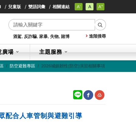
-
+
小
H
兒童版
雙語詞彙
相關連結
A
A
A
小
字
小
級
字
字
級
搜
級
進階搜尋
酒駕
,
反詐騙
,
家暴
,
失物,
賭博
尋
意廣場
主題服務
區
防空避難專區
2026城鎮韌性(防空)演習相關事項
網
友
民眾配合人車管制與避難引導
站
善
分
列