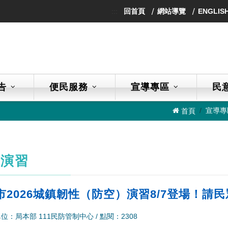
:::
回首頁
網站導覽
ENGLIS
告
便民服務
宣導專區
民
宣導專
首頁
空演習
市2026城鎮韌性（防空）演習8/7登場！請
位：局本部 111民防管制中心
/
點閱：2308