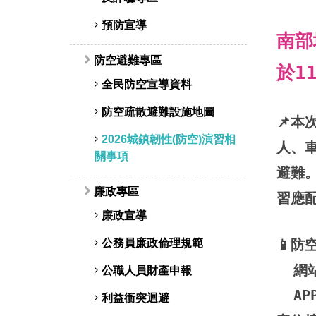
預防宣導
南部
防空避難專區
於1
全民防空宣導資料
防空疏散避難設施地圖
📌
2026城鎮韌性(防空)演習相
人、
關事項
避難
廉政專區
習應
廉政宣導
公務員廉政倫理規範
📱
網站
公職人員財產申報
APP
利益衝突迴避