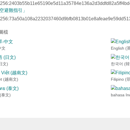
256:2403b55b11e65190e5d11a35784e136a2d3ddfd82a5ff4bd
空避難指引」
256:73a50a108a2232037460d9bfb0813b01e8afeae9e59dd513
圖檔
中文
English 
日文)
한국어 (韓
iệt (越南文)
Filipino
 (泰文)
bahasa I