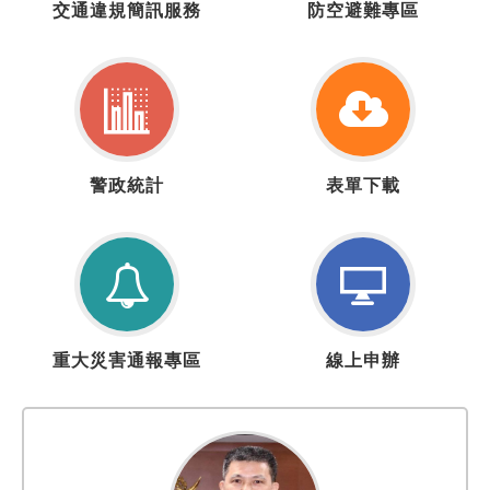
交通違規簡訊服務
防空避難專區
通
空
違
疏
規
散
簡
避
訊
難
服
專
警
表
務
區
警政統計
表單下載
政
單
統
下
計
載
重
線
重大災害通報專區
線上申辦
大
上
災
申
害
辦
通
報