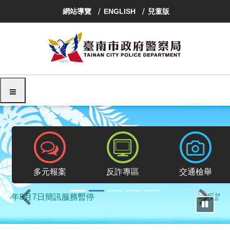
跳
網站導覽
ENGLISH
兒童版
到
主
要
內
容
區
塊
選單
報案專區
反詐專區
交通檢舉
多元報案
反詐專區
交通檢舉
上一則
下一則
暫停輪