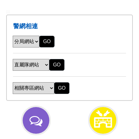
:::
警網相連
GO
GO
GO
交
防