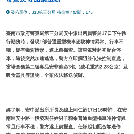
分
列
發佈單位：313第三分局 秘書室
/
點閱：175
享
印
至
facebook
臺南市政府警察局第三分局安中派出所員警於17日下午執
行勤務時，發現1部普通重型機車駕駛神情異常、行車不
穩，疑有毒駕情形，遂上前攔查。該車駕駛起初配合停
車，隨後突然加速逃逸，警方立即攔阻並依法控制查處，
當場查獲第二級毒品安非他命3包（總毛重約2.28公克）及
吸食器具等證物，全案依法移送偵辦。
經了解，安中派出所所長及線上同仁於17日16時許，在安
南區安中路一段發現任姓男子騎乘普通重型機車時神情異
常且行車不穩，警方遂上前攔查。任嫌起初配合靠邊停