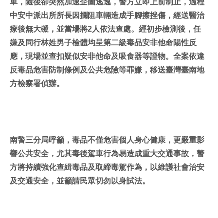
車，隨後卻突然加速企圖逃逸，警方立即上前制止，過程
中安中派出所所長因攔阻車輛造成手腳擦挫傷，經送醫治
療後無大礙，並當場將2人依法查處。經初步檢測後，任
嫌及同行林姓男子檢體均呈第二級毒品安非他命陽性反
應，現場並查扣疑似安非他命及吸食器等證物。全案依違
反毒品危害防制條例及公共危險等罪嫌，移送臺灣臺南地
方檢察署偵辦。
南警三分局呼籲，毒品不僅危害個人身心健康，更嚴重影
響公共安全，尤其毒後駕車行為易造成重大交通事故，警
方將持續強化查緝毒品及取締毒駕作為，以維護社會治安
及交通安全，並籲請民眾切勿以身試法。