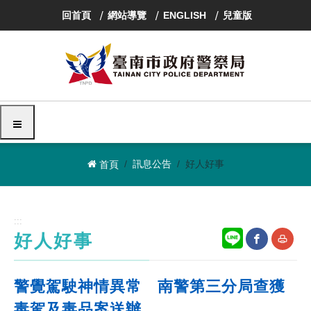
跳
回首頁
網站導覽
ENGLISH
兒童版
到
主
要
內
容
區
塊
選單
訊息公告
好人好事
首頁
:::
好人好事
網
友
警覺駕駛神情異常 南警第三分局查獲
站
善
毒駕及毒品案送辦