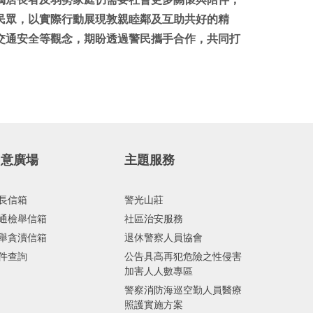
民眾，以實際行動展現敦親睦鄰及互助共好的精
交通安全等觀念，期盼透過警民攜手合作，共同打
民意廣場
主題服務
長信箱
警光山莊
通檢舉信箱
社區治安服務
舉貪瀆信箱
退休警察人員協會
件查詢
公告具高再犯危險之性侵害
加害人人數專區
警察消防海巡空勤人員醫療
照護實施方案