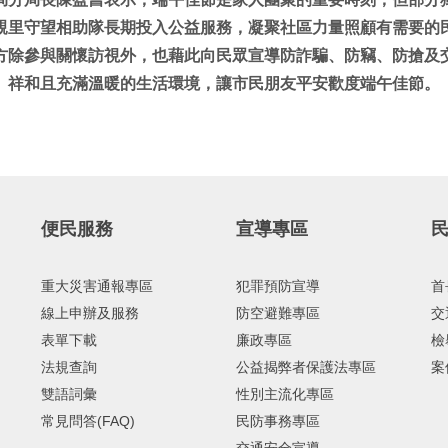
親里守望相助隊長期投入公益服務，凝聚社區力量照顧有需要的
方除參與關懷訪視外，也藉此向民眾宣導防詐騙、防竊、防搶及
、祥和且充滿溫暖的生活環境，讓市民朋友平安歡度端午佳節。
便民服務
宣導專區
重大災害通報專區
犯罪預防宣導
首
線上申辦及服務
防空避難專區
交
表單下載
廉政專區
檢
法規查詢
公益揭弊者保護法專區
案
雙語詞彙
性別主流化專區
常見問答(FAQ)
民防事務專區