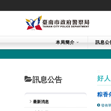
跳
到
主
要
內
容
區
本局簡介
訊息公
塊
:::
:::
好
訊息公告
粽香
最新消息
發佈單