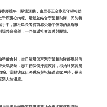
享
印
至
飄香慶端午」關懷活動，由里長王金樹及守望相助
facebook
上千顆愛心肉粽。活動並結合守望相助隊、民防義
庭手中，讓社區長者提前感受端午佳節的溫馨氛
到場共襄盛舉，一同傳遞社會溫暖與關懷。
始準備食材，當日清晨便齊聚守望相助隊部展開備
管天氣炎熱，志工們個個汗流浹背，卻始終笑容滿
肉粽。當關懷隊伍將香粽與祝福送進家戶時，長者
更添人情溫度。
獨居長者及弱勢家庭仍需要社會更多關懷與陪伴，