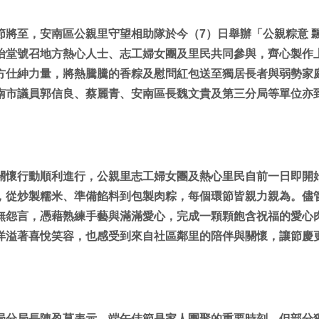
節將至，安南區公親里守望相助隊於今（7）日舉辦「公親粽意 
怡堂號召地方熱心人士、志工婦女團及里民共同參與，齊心製作
方仕紳力量，將熱騰騰的香粽及慰問紅包送至獨居長者與弱勢家
南市議員郭信良、蔡麗青、安南區長魏文貴及第三分局等單位亦
關懷行動順利進行，公親里志工婦女團及熱心里民自前一日即開
，從炒製糯米、準備餡料到包製肉粽，每個環節皆親力親為。儘
無怨言，憑藉熟練手藝與滿滿愛心，完成一顆顆飽含祝福的愛心
洋溢著喜悅笑容，也感受到來自社區鄰里的陪伴與關懷，讓節慶
局分局長陳盈菖表示，端午佳節是家人團聚的重要時刻，但部分