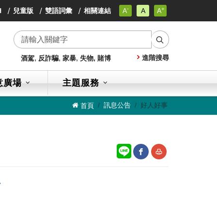
-
+
小
H
兒童版
雙語詞彙
相關連結
A
A
A
小
字
小
級
字
字
級
搜
級
進階搜尋
酒駕
,
反詐騙
,
家暴
,
失物,
賭博
尋
意廣場
主題服務
訊息公告
好人好事
首頁
網
友
者
站
善
分
列