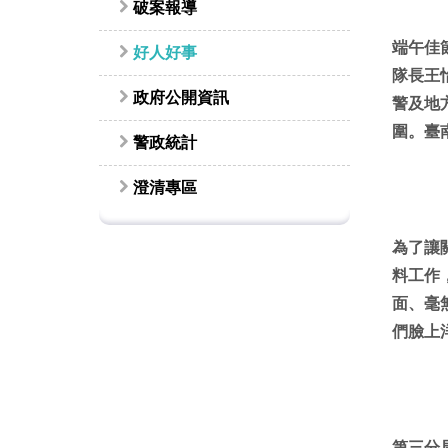
破案報導
端午佳
好人好事
隊長王
政府公開資訊
警及地
圍。臺
警政統計
澄清專區
為了讓
料工作
面、毫
們臉上
第三分