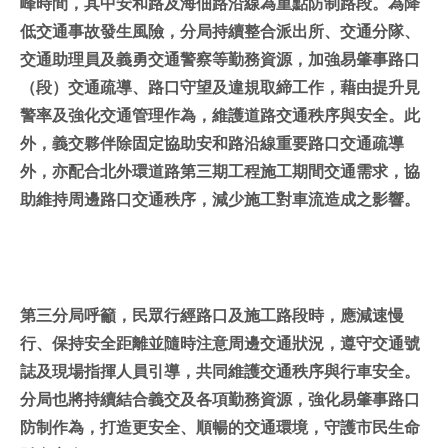
峰時間，其中安和路及海佃路沿線為重點防制路段。為降
低交通事故發生風險，分局持續整合派出所、交通分隊、
交通助理員及義勇交通警察等勤務資源，加強易肇事路口
（段）交通疏導、路口守望及違規取締工作，藉由提升見
警率及強化交通管理作為，維護道路交通秩序與安全。此
外，義交夥伴除固定協助安和路沿線重要路口交通疏導
外，亦配合北外環道路第三期工程施工期間交通需求，協
助維持周邊路口交通秩序，減少施工對車流造成之影響。
第三分局呼籲，民眾行經路口及施工路段時，應減速慢
行、保持安全距離並隨時注意周邊交通狀況，遵守交通號
誌及現場指揮人員引導，共同維護交通秩序與行車安全。
分局也將持續結合義交及各項勤務資源，強化易肇事路口
防制作為，打造更安全、順暢的交通環境，守護市民生命