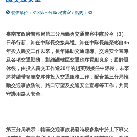
分
列
發佈單位：313第三分局 秘書室
/
點閱：63
享
印
至
facebook
臺南市政府警察局第三分局義勇交通警察中隊於今（3）
日舉行新、卸任中隊長交接典禮。卸任中隊長鐘榮彬自95
年投入義交工作以來，長年協助交通疏導、交通安全宣導
及各項交通勤務，對維護轄區交通秩序貢獻良多；屆齡退
休後，由投入義交工作逾30年的趙英明接任中隊長，未來
將持續帶領義交夥伴投入交通服務工作，配合第三分局推
動交通事故防制、路口守望及交通安全宣導等工作，共同
守護用路人安全。
第三分局表示，轄區交通事故易發時段多集中於上下班尖