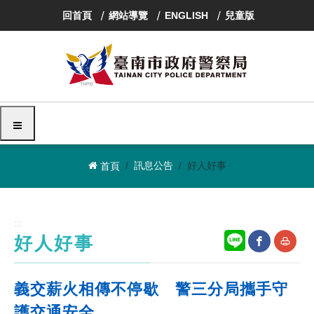
跳
回首頁
網站導覽
ENGLISH
兒童版
到
主
要
內
容
區
塊
選單
訊息公告
好人好事
首頁
:::
好人好事
網
友
義交薪火相傳不停歇 警三分局攜手守
站
善
護交通安全