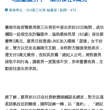
分
列
發佈單位：313第三分局 秘書室
/
點閱：473
享
印
至
facebook
臺南市政府警察局第三分局安中派出所於22日晚間，成功
攔阻一起假交友詐騙案件，協助蔡姓民眾（62歲）保住新
臺幣3萬元。蔡男日前透過LINE加入暱稱「蛋撻」女子好
友，雙方以交友名義聊天互動，未料對方隨後突然表示，
需支付3萬元費用，否則其所屬「經紀人公司」將對蔡男
採取不利行為，讓蔡男一度緊張不安，所幸驚覺有異，主
動前往派出所求助。
經了解，蔡男於21日在社群軟體接觸該名網友，對方以溫
柔語氣拉近距離後，隨即話鋒一轉，以「違約」、「經紀