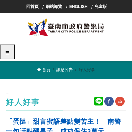
跳
回首頁
網站導覽
ENGLISH
兒童版
到
主
要
內
容
區
塊
選單
訊息公告
好人好事
首頁
:::
好人好事
網
友
「蛋撻」甜言蜜語差點變苦主！ 南警
站
善
一句話點醒男子 成功保住3萬元