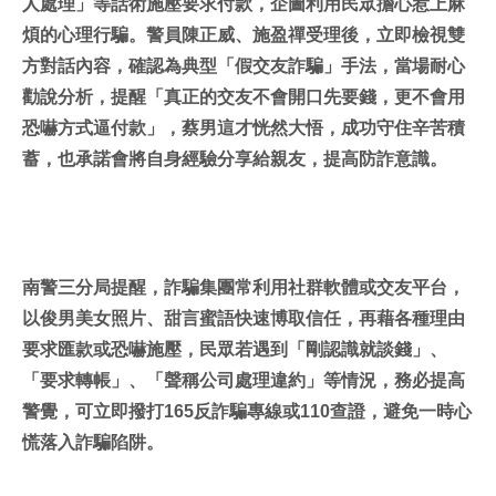
人處理」等話術施壓要求付款，企圖利用民眾擔心惹上麻
煩的心理行騙。警員陳正威、施盈禪受理後，立即檢視雙
方對話內容，確認為典型「假交友詐騙」手法，當場耐心
勸說分析，提醒「真正的交友不會開口先要錢，更不會用
恐嚇方式逼付款」，蔡男這才恍然大悟，成功守住辛苦積
蓄，也承諾會將自身經驗分享給親友，提高防詐意識。
南警三分局提醒，詐騙集團常利用社群軟體或交友平台，
以俊男美女照片、甜言蜜語快速博取信任，再藉各種理由
要求匯款或恐嚇施壓，民眾若遇到「剛認識就談錢」、
「要求轉帳」、「聲稱公司處理違約」等情況，務必提高
警覺，可立即撥打165反詐騙專線或110查證，避免一時心
慌落入詐騙陷阱。