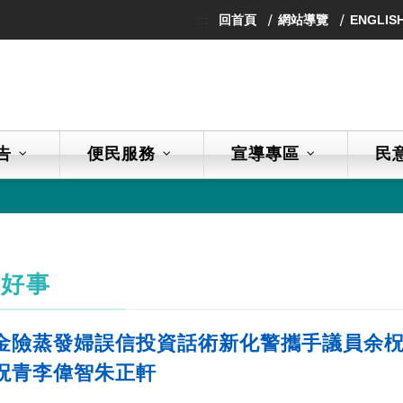
:::
回首頁
網站導覽
ENGLIS
告
便民服務
宣導專區
民
人好事
金險蒸發婦誤信投資話術新化警攜手議員余柷
柷青李偉智朱正軒