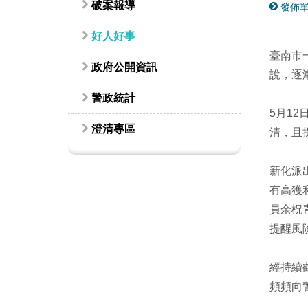
破案報導
發佈單
好人好事
臺南市
政府公開資訊
說，逐
警政統計
5月1
澄清專區
清，且
新化派
有高獲
員余柷
提醒風
經持續
頻頻向