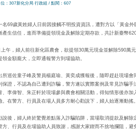
位：307新化分局 行政組
/
點閱：607
一名69歲黃姓婦人日前因接觸不明投資資訊，遭對方以「黃金外
漸產生信任，進而準備提領現金及解除定期存款，共計新臺幣62
2日上午，婦人前往新化區農會，欲提領30萬元現金並解除590
提領金額龐大，立即通報警方到場協助。
出所巡佐童子峰及警員楊庭瑜、黃奕成獲報後，隨即趕赴現場會
利保證，不認為自己遭到詐騙，警方遂以實際案例及常見詐騙手
青、李偉智、朱正軒於現場參與農會相關活動，得知情形後亦加
險。在警方、行員及在場人員多方耐心勸說下，婦人始逐漸動搖
勸說後，婦人終於驚覺差點落入詐騙陷阱，當場取消提款及解除定
警方、行員及在場協助人員致謝，感謝大家鍥而不捨地攔阻，避