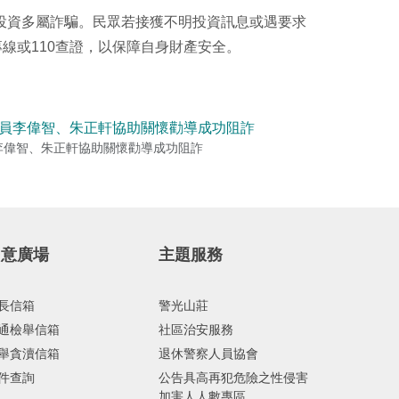
投資多屬詐騙。民眾若接獲不明投資訊息或遇要求
線或110查證，以保障自身財產安全。
李偉智、朱正軒協助關懷勸導成功阻詐
民意廣場
主題服務
長信箱
警光山莊
通檢舉信箱
社區治安服務
舉貪瀆信箱
退休警察人員協會
件查詢
公告具高再犯危險之性侵害
加害人人數專區