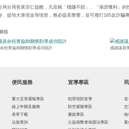
分局分局長黃宗仁提醒，凡宣稱「穩賺不賠」、「保證獲利」的
存、提領大筆現金等情形，務必提高警覺，並可撥打165反詐騙專
圖檔
余柷青協助關懷勸導成功阻詐
感謝議員
便民服務
宣導專區
重大災害通報專區
犯罪預防宣導
首
線上申辦及服務
防空避難專區
交
表單下載
廉政專區
檢
法規查詢
公益揭弊者保護法專區
案