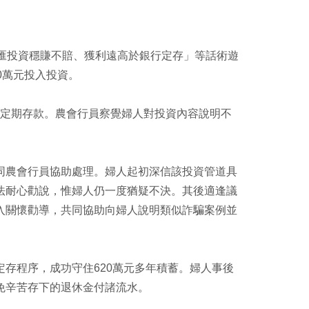
享
印
至
facebook
匯投資穩賺不賠、獲利遠高於銀行定存」等話術遊
0萬元投入投資。
萬元定期存款。農會行員察覺婦人對投資內容說明不
同農會行員協助處理。婦人起初深信該投資管道具
法耐心勸說，惟婦人仍一度猶疑不決。其後適逢議
入關懷勸導，共同協助向婦人說明類似詐騙案例並
。
存程序，成功守住620萬元多年積蓄。婦人事後
免辛苦存下的退休金付諸流水。