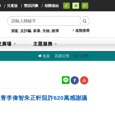
-
+
小
H
兒童版
雙語詞彙
相關連結
A
A
A
小
字
小
級
字
字
級
搜
級
進階搜尋
酒駕
,
反詐騙
,
家暴
,
失物,
賭博
尋
意廣場
主題服務
訊息公告
好人好事
首頁
網
友
青李偉智朱正軒阻詐620萬感謝議
站
善
分
列