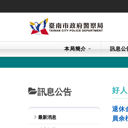
跳
到
主
要
內
容
區
本局簡介
訊息公
塊
:::
:::
好
訊息公告
退休
最新消息
員余