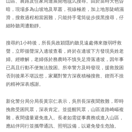
山區、農路及住家周邊展開地毯式搜尋。由於當時天色昏
暗，現場多為山坡地及草叢，視線極差，加上地形陡峭濕
滑，搜救過程相當困難，只能持手電筒徒步摸黑搜尋，仔
細聆聽周遭動靜。
搜尋約1小時後，所長吳政穎隱約聽見遠處傳來微弱呼救
聲，立即循聲深入邊坡查看，終於在邊坡下方發現吳姓老
婦。經瞭解，老婦係於務農時不慎失足滑落邊坡，因年事
已高且行動不便無法脫困。所幸警方及時發現，援救脫困
否則後果不堪設想，家屬對警方深夜積極搜救、鍥而不捨
的精神深表感謝。
新化警分局分局長黃宗仁表示，吳所長深夜聞救難，即時
挽救受困民眾，深表肯定。並提醒民眾，山區道路崎嶇複
雜，夜間儘量避免進入。長者如需從事農務或進入山區，
應結伴同行並攜帶通訊、照明設備，以避免發生危險。