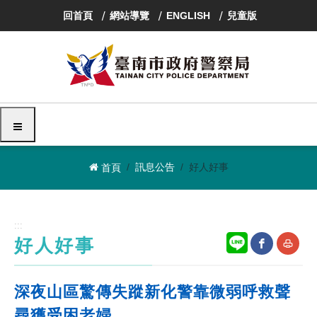
跳
回首頁
網站導覽
ENGLISH
兒童版
到
主
要
內
容
區
塊
選單
訊息公告
好人好事
首頁
:::
好人好事
網
友
深夜山區驚傳失蹤新化警靠微弱呼救聲
站
善
尋獲受困老婦