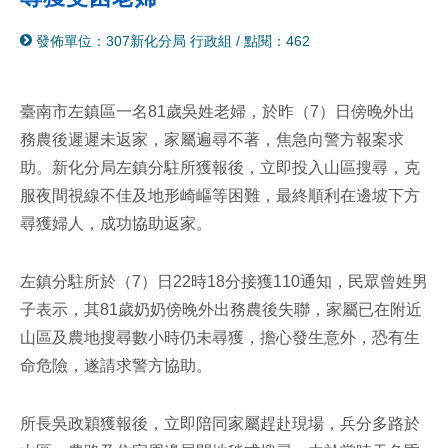
分
列
發佈單位：307新化分局 行政組
/
點閱：462
享
印
至
facebook
臺南市左鎮區一名81歲吳姓老婦，於昨（7）日傍晚外出
務農後遲遲未返家，家屬遍尋不著，焦急向警方報案求
助。新化分局左鎮分駐所獲報後，立即投入山區搜尋，克
服夜間視線不佳及地形崎嶇等困難，最終順利在邊坡下方
尋獲婦人，成功協助返家。
左鎮分駐所於（7）日22時18分接獲110通知，民眾曾姓男
子表示，其81歲奶奶傍晚外出務農後失聯，家屬已在附近
山區及農地搜尋數小時仍未尋獲，擔心發生意外，恐有生
命危險，遂請求警方協助。
所長吳政穎獲報後，立即陪同家屬趕赴現場，兵分多路於