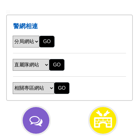
:::
警網相連
GO
GO
GO
交
防