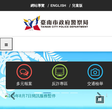
跳
網站導覽
ENGLISH
兒童版
到
主
要
內
容
區
塊
選單
報案專區
反詐專區
交通檢舉
多元報案
反詐專區
交通檢舉
上一則
下一則
暫停輪