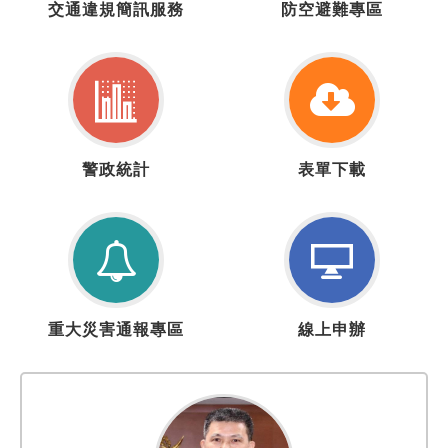
交通違規簡訊服務
防空避難專區
通
空
違
疏
規
散
簡
避
訊
難
服
專
警
表
務
區
警政統計
表單下載
政
單
統
下
計
載
重
線
重大災害通報專區
線上申辦
大
上
災
申
害
辦
通
報