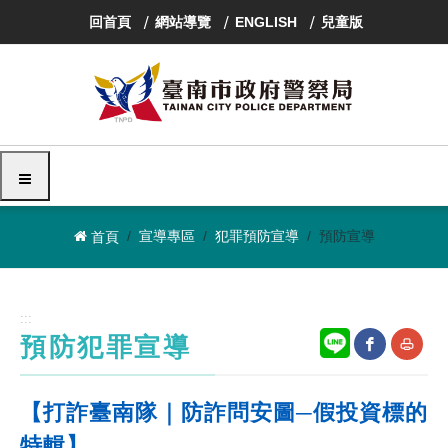
跳
回首頁
網站導覽
ENGLISH
兒童版
到
主
要
內
容
區
塊
選單
宣導專區
犯罪預防宣導
預防宣導
首頁
:::
預防犯罪宣導
網
友
【打詐臺南隊｜防詐問安圖─假投資標的
站
善
特輯】