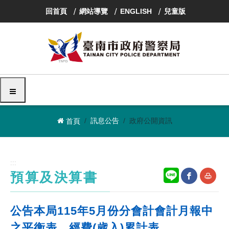
跳
回首頁
網站導覽
ENGLISH
兒童版
到
主
要
內
容
區
塊
選單
訊息公告
政府公開資訊
首頁
:::
預算及決算書
網
友
公告本局115年5月份分會計會計月報中
站
善
之平衡表、經費(歲入)累計表