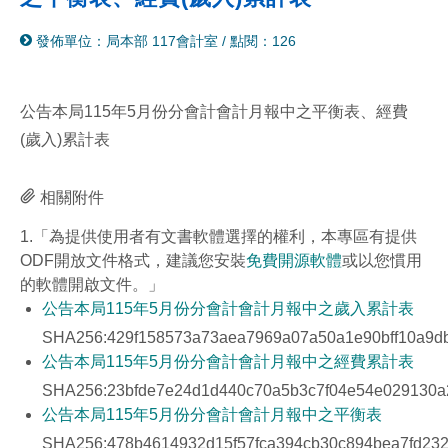
分
列
發佈單位：局本部 117會計室
/
點閱：126
享
印
至
facebook
公告本局115年5月份分會計會計月報中之平衡表、經費
(歲入)累計表
相關附件
1.「為提供使用者有文書軟體選擇的權利，本專區有提供
ODF開放文件格式，建議您安裝
免費開源軟體
或以您慣用
的軟體開啟文件。」
公告本局115年5月份分會計會計月報中之歲入累計表
SHA256:429f158573a73aea7969a07a50a1e90bff10a9d
公告本局115年5月份分會計會計月報中之經費累計表
SHA256:23bfde7e24d1d440c70a5b3c7f04e54e029130a
公告本局115年5月份分會計會計月報中之平衡表
SHA256:478b4614932d15f57fca394cb30c894bea7fd232