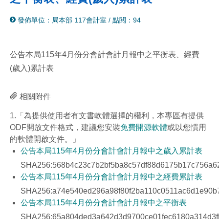
分
列
發佈單位：局本部 117會計室
/
點閱：94
享
印
至
facebook
公告本局115年4月份分會計會計月報中之平衡表、經費
(歲入)累計表
相關附件
1.「為提供使用者有文書軟體選擇的權利，本專區有提供
ODF開放文件格式，建議您安裝
免費開源軟體
或以您慣用
的軟體開啟文件。」
公告本局115年4月份分會計會計月報中之歲入累計表
SHA256:568b4c23c7b2bf5ba8c57df88d6175b17c756a6
公告本局115年4月份分會計會計月報中之經費累計表
SHA256:a74e540ed296a98f80f2ba110c0511ac6d1e90b
公告本局115年4月份分會計會計月報中之平衡表
SHA256:65a804ded3a642d3d9700ce01fec6180a314d3f