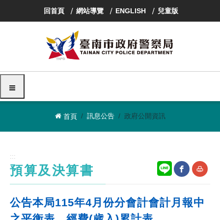
跳
回首頁
網站導覽
ENGLISH
兒童版
到
主
要
內
容
區
塊
選單
訊息公告
政府公開資訊
首頁
:::
預算及決算書
網
友
公告本局115年4月份分會計會計月報中
站
善
之平衡表、經費(歲入)累計表