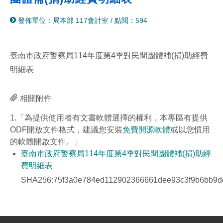
分
列
發佈單位：局本部 117會計室
/
點閱：594
享
印
至
facebook
臺南市政府警察局114年度第4季對民間團體補(捐)助經費
明細表
相關附件
1.「為提供使用者有文書軟體選擇的權利，本專區有提供
ODF開放文件格式，建議您安裝
免費開源軟體
或以您慣用
的軟體開啟文件。」
臺南市政府警察局114年度第4季對民間團體補(捐)助經
費明細表
SHA256:75f3a0e784ed112902366661dee93c3f9b6bb9d