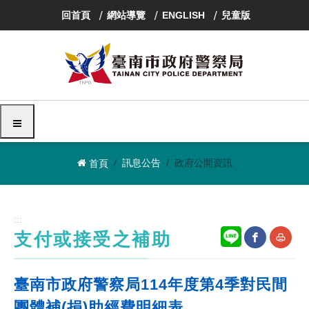
跳
回首頁
網站導覽
ENGLISH
兒童版
到
主
要
內
容
區
塊
選單
訊息公告
政府公開資訊
首頁
:::
支付或接受之補助
網
友
臺南市政府警察局114年度第4季對民間
站
善
團體補(捐)助經費明細表