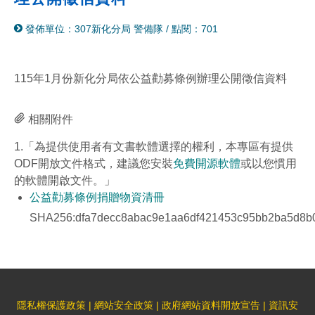
分
列
發佈單位：307新化分局 警備隊
/
點閱：701
享
印
至
facebook
115年1月份新化分局依公益勸募條例辦理公開徵信資料
相關附件
1.「為提供使用者有文書軟體選擇的權利，本專區有提供
ODF開放文件格式，建議您安裝
免費開源軟體
或以您慣用
的軟體開啟文件。」
公益勸募條例捐贈物資清冊
SHA256:dfa7decc8abac9e1aa6df421453c95bb2ba5d8b0
隱私權保護政策
|
網站安全政策
|
政府網站資料開放宣告
|
資訊安