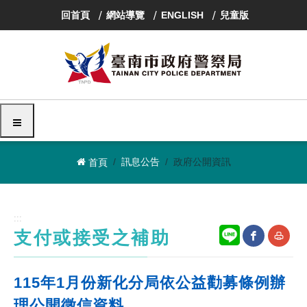
跳
回首頁
網站導覽
ENGLISH
兒童版
到
主
要
內
容
區
塊
選單
訊息公告
政府公開資訊
首頁
:::
支付或接受之補助
網
友
115年1月份新化分局依公益勸募條例辦
站
善
理公開徵信資料