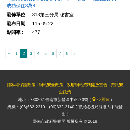
成功保住3萬8
313第三分局 秘書室
115-05-22
477
«
1
2
3
4
5
6
7
8
»
隱私權保護政策
|
網站安全政策
|
政府網站資料開放宣告
|
資訊安
全政策
地址：730207 臺南市新營區中正路3號 (
位置圖
)
總機：(06)632-2210、(06)632-2140 ( 警局總機只能撥入不能撥
出 )
臺南市政府警察局 版權所有 © 2018