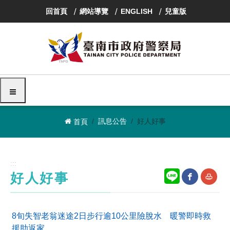
跳
回首頁
網站導覽
ENGLISH
兒童版
到
主
要
內
容
區
塊
選單
訊息公告
好人好事
首頁
:::
好人好事
網
友
8旬失智老翁迷途2日步行逾10公里險脫水 暖警即時救
站
善
援助返家