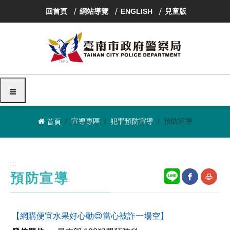
跳
回首頁
網站導覽
ENGLISH
兒童版
到
主
要
內
容
區
塊
選單
宣導專區
犯罪預防宣導
預防宣導
首頁
:::
預防宣導
網
友
【網購便宜水果好心動😍當心被詐一場空】
站
善