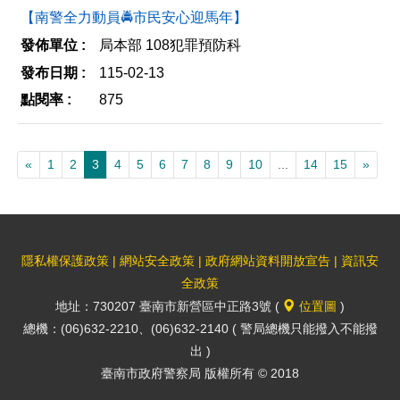
【南警全力動員🚔市民安心迎馬年】
局本部 108犯罪預防科
115-02-13
875
«
1
2
3
4
5
6
7
8
9
10
...
14
15
»
隱私權保護政策
|
網站安全政策
|
政府網站資料開放宣告
|
資訊安
全政策
地址：730207 臺南市新營區中正路3號 (
位置圖
)
總機：(06)632-2210、(06)632-2140 ( 警局總機只能撥入不能撥
出 )
臺南市政府警察局 版權所有 © 2018