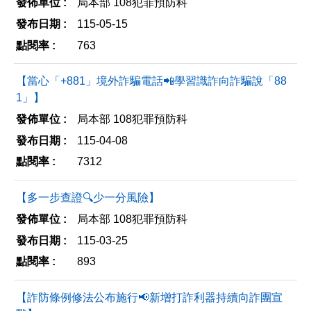
局本部 108犯罪預防科
分
列
115-05-15
享
印
763
至
facebook
【當心「+881」境外詐騙電話📲學習識詐向詐騙說「88
1」】
局本部 108犯罪預防科
115-04-08
7312
【多一步查證🔍少一分風險】
局本部 108犯罪預防科
115-03-25
893
【詐防條例修法公布施行📢新增打詐利器持續向詐團宣