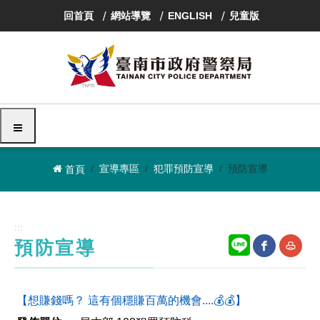
跳
回首頁
網站導覽
ENGLISH
兒童版
到
主
要
內
容
區
塊
選單
宣導專區
犯罪預防宣導
預防宣導
首頁
:::
預防宣導
網
友
【想賺錢嗎？ 這有個穩賺百萬的機會....💰💰】
站
善