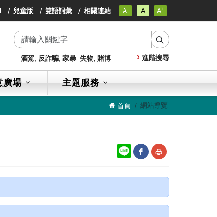
-
+
小
H
兒童版
雙語詞彙
相關連結
A
A
A
小
字
小
級
字
字
級
搜
級
進階搜尋
酒駕
,
反詐騙
,
家暴
,
失物,
賭博
尋
意廣場
主題服務
網站導覽
首頁
網
友
站
善
分
列