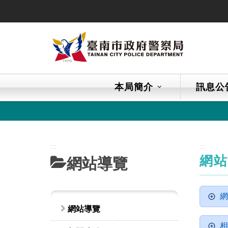
跳
到
主
要
內
容
區
本局簡介
訊息公
塊
:::
:::
網
網站導覽
網
網站導覽
相