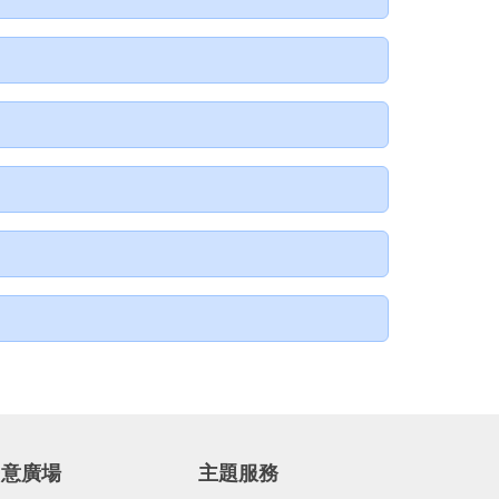
享
印
至
facebook
民意廣場
主題服務