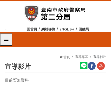
跳
到
主
要
內
:::
回首頁
網站導覽
ENGLISH
回總局
容
區
選單
塊
:::
宣導專區
宣導影片
首頁
宣導影片
目前暫無資料
網
友
站
善
分
列
享
印
至