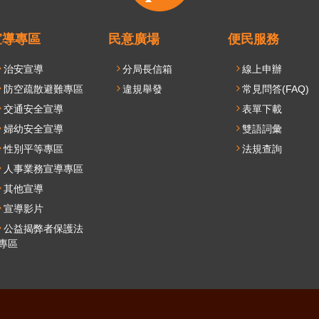
開/
收
合
宣導專區
民意廣場
便民服務
選
治安宣導
分局長信箱
線上申辦
單
防空疏散避難專區
違規舉發
常見問答(FAQ)
交通安全宣導
表單下載
婦幼安全宣導
雙語詞彙
性別平等專區
法規查詢
人事業務宣導專區
其他宣導
宣導影片
公益揭弊者保護法
專區