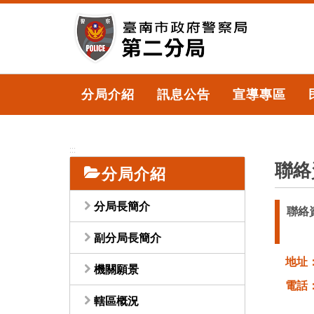
跳
到
主
要
內
容
分局介紹
訊息公告
宣導專區
區
塊
:::
聯絡
分局介紹
分局長簡介
聯絡
副分局長簡介
地址
機關願景
電話
轄區概況