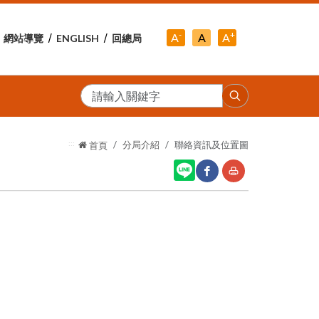
-
+
中
A
A
A
網站導覽
ENGLISH
回總局
小
字
大
字
級
字
級
級
搜
尋
:::
分局介紹
聯絡資訊及位置圖
首頁
網
友
站
善
分
列
享
印
至