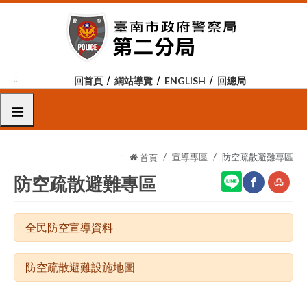
跳
到
主
要
內
:::
回首頁
網站導覽
ENGLISH
回總局
容
區
選單
塊
:::
宣導專區
防空疏散避難專區
首頁
防空疏散避難專區
網
友
全民防空宣導資料
站
善
分
列
防空疏散避難設施地圖
享
印
至