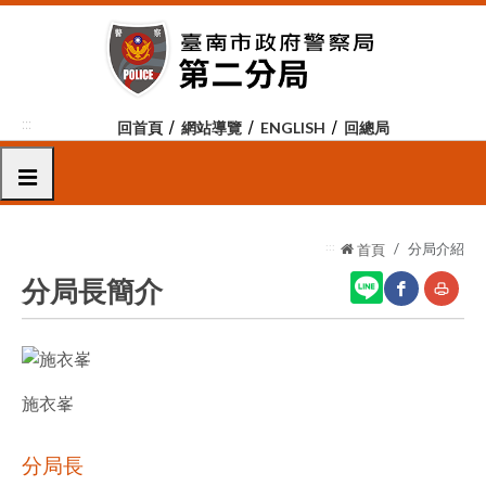
跳
到
主
要
內
:::
回首頁
網站導覽
ENGLISH
回總局
容
區
選單
塊
:::
分局介紹
首頁
分局長簡介
網
友
站
善
施衣峯
分
列
享
印
分局長
至