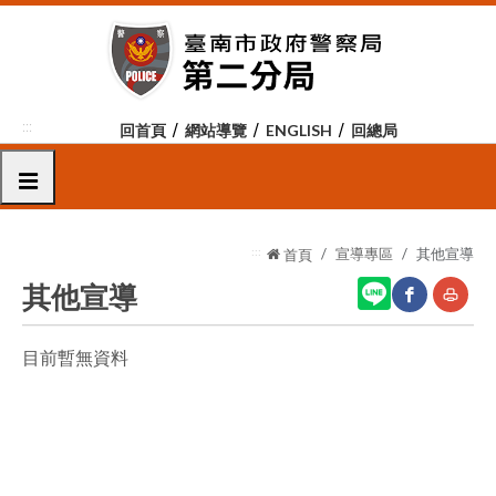
跳
到
主
要
內
:::
回首頁
網站導覽
ENGLISH
回總局
容
區
選單
塊
:::
宣導專區
其他宣導
首頁
其他宣導
目前暫無資料
網
友
站
善
分
列
享
印
至