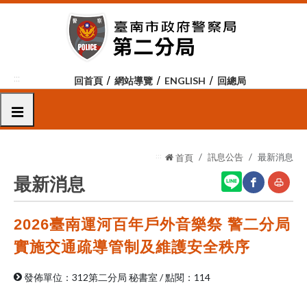
跳
到
主
要
內
:::
回首頁
網站導覽
ENGLISH
回總局
容
區
選單
塊
:::
訊息公告
最新消息
首頁
最新消息
2026臺南運河百年戶外音樂祭 警二分局
網
友
站
善
實施交通疏導管制及維護安全秩序
分
列
發佈單位：312第二分局 秘書室
/
點閱：114
享
印
至