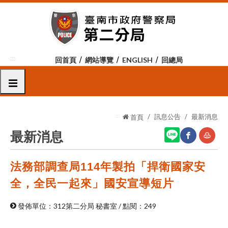
跳
到
主
要
內
:::
回首頁
網站導覽
ENGLISH
回總局
容
區
選單
塊
:::
訊息公告
最新消息
首頁
最新消息
法務部調查局114年製拍「捍衛國家安
網
友
站
善
全，全民一起來」國安宣導短片
分
列
發佈單位：312第二分局 秘書室
/
點閱：249
享
印
至