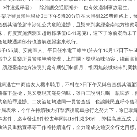
、3件違規舉發），除維護交通順暢外，也有效遏制事故發生。
樂所警員賴坤璘於3日下午5時20分許在大興街225巷道路上
查獲其酒後駕車涉犯公共危險送辦，且疑未到案經臺南地方檢察
味，再度實施酒測又超過標準值(0.41毫克)，這下子除前案尚
全駕駛通緝部分也遭解送歸案來執行。
子(55歲、安南區人、平日任水電工維生)於去年10月17日下
當中之長樂所員警賴坤璘發現，上前攔下發現酒味酒容，繼而實施酒
。續經臺南地方法院判處有期徒刑6個月，惟因無錢繳納未到案執
緝逃亡中商借友人機車騎用，不料在3日下午又與曾查獲其酒駕
隨攔下盤檢，竟又發現其滿身酒味，雖再三說明只喝一瓶啤酒，但經
共危險罪送辦。二次酒駕均遭同一員警查獲，也讓陳民直呼今後
局表示，今年在持續強力打擊酒後駕車惡行之努力下，除已取締
事案件，迄今發生8件較去年同期16件減少8件，降幅高達五成
執法及重點宣導等工作將持續進行，全力達成交通安全行之目標