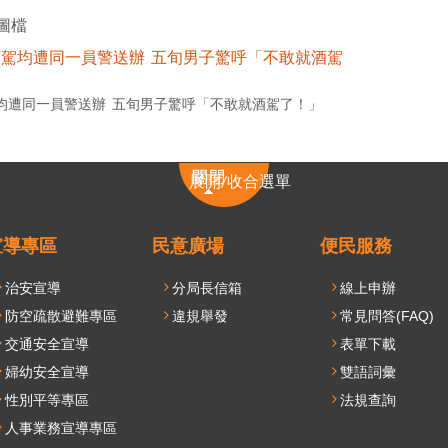
圖檔
均遭同一員警送辦 五旬男子驚呼「不敢就酒駕了！」
展
展開/收合選單
開/
收
合
宣導專區
民意廣場
便民服務
選
治安宣導
分局長信箱
線上申辦
單
防空疏散避難專區
違規舉發
常見問答(FAQ)
交通安全宣導
表單下載
婦幼安全宣導
雙語詞彙
性別平等專區
法規查詢
人事業務宣導專區