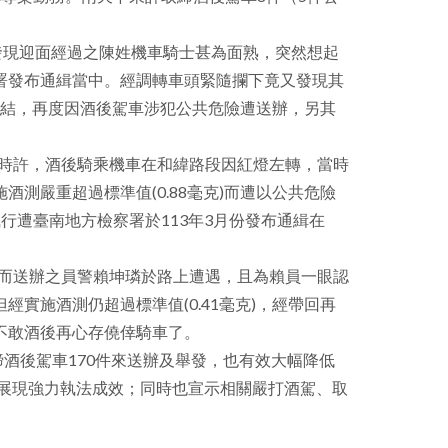
facebook
，發現迎面經過之陳姓機車騎士甚為面熟，突然想起
署發布通緝當中。經調轉車頭緊隨攔下竟又發現其
未了結，再度因酒後駕車涉犯公共危險遭送辦，另其
午5時許，酒後騎乘機車在和緯路段因紅燈左轉，當時
測嚴重超過標準值(0.88毫克)而遭以公共危險
行遭臺南地方檢察署於113年3月份發布通緝在
而送辦之員警賴坤璘於路上遭遇，且為賴員一眼認
實施酒測仍超過標準值(0.41毫克)，經帶回再
不敢酒後再心存僥倖騎車了。
酒後駕車170件來送辦及舉發，也有效大幅降低
，展現強力執法成效；同時也宣示相關嚴打酒駕、取
。