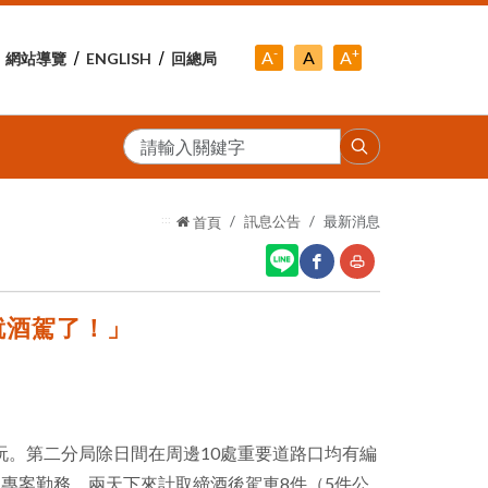
-
+
中
A
A
A
網站導覽
ENGLISH
回總局
小
字
大
字
級
字
級
級
搜
尋
:::
訊息公告
最新消息
首頁
就酒駕了！」
網
友
站
善
分
列
享
印
玩。第二分局除日間在周邊10處重要道路口均有編
至
專案勤務。兩天下來計取締酒後駕車8件（5件公