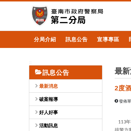
跳
到
主
要
內
容
分局介紹
訊息公告
宣導專區
區
塊
:::
最新
訊息公告
最新消息
2度
破案報導
發佈單
好人好事
113
活動訊息
排警力