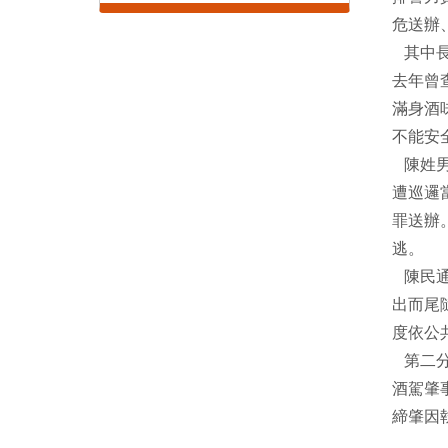
危送辦
其中長
去年曾
滿身酒
不能安
陳姓男
遭巡邏
罪送辦
逃。
陳民通
出而尾
度依公
第二分
酒駕肇
締肇因