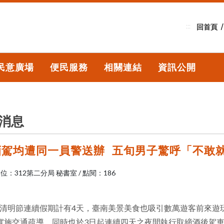
:::
回首頁
民意廣場
便民服務
相關連結
資訊公開
消息
酒駕均遭同一員警送辦 五旬男子驚呼「不敢
位：312第二分局 秘書室
/
點閱：186
年清明節連續假期計有4天，臺南美景美食也吸引數萬遊客前來遊
實施交通疏導，同時也於3日起連續四天之夜間執行取締酒後駕車