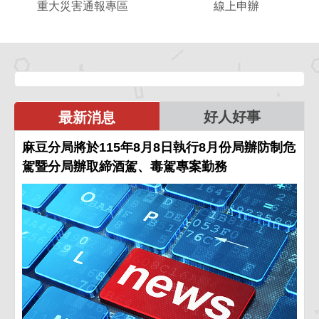
重大災害通報專區
線上申辦
大
上
災
申
害
辦
通
報
專
區
好人好事
最新消息
麻豆分局將於115年8月8日執行8月份局辦防制危
駕暨分局辦取締酒駕、毒駕專案勤務