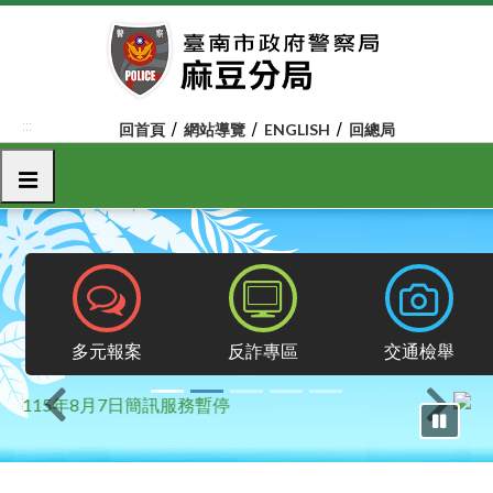
跳
到
主
要
內
:::
回首頁
網站導覽
ENGLISH
回總局
容
區
選單
塊
報案專區
反詐專區
交通檢舉
多元報案
反詐專區
交通檢舉
上一則
下一則
暫停輪