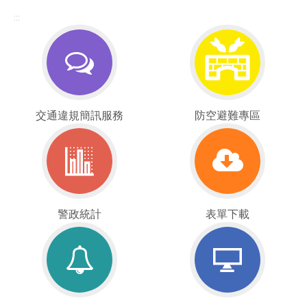
:::
交
防
交通違規簡訊服務
防空避難專區
通
空
違
疏
規
散
簡
避
訊
難
服
警
專
表
警政統計
表單下載
務
政
區
單
統
下
計
載
重
線