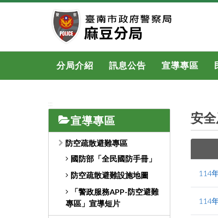
跳
到
主
要
內
容
分局介紹
訊息公告
宣導專區
區
塊
:::
安全
宣導專區
防空疏散避難專區
國防部「全民國防手冊」
11
防空疏散避難設施地圖
「警政服務APP-防空避難
11
專區」宣導短片