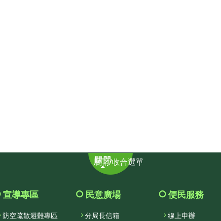
展
展開/收合選單
開/
收
合
宣導專區
民意廣場
便民服務
選
防空疏散避難專區
分局長信箱
線上申辦
單