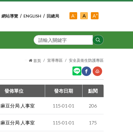
-
+
中
A
A
A
網站導覽
ENGLISH
回總局
小
字
大
字
級
字
級
級
搜
尋
:::
宣導專區
安全及衛生防護專區
首頁
網
友
發佈單位
發布日期
點閱
站
善
03麻豆分局 人事室
115-01-01
206
分
列
享
印
03麻豆分局 人事室
115-01-01
175
至