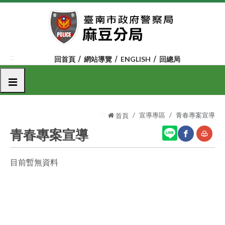
跳
到
主
要
內
:::
回首頁
網站導覽
ENGLISH
回總局
容
區
選單
塊
:::
宣導專區
青春專案宣導
首頁
青春專案宣導
目前暫無資料
網
友
站
善
分
列
享
印
至