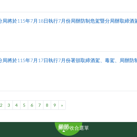
分局將於115年7月18日執行7月份局辦防制危駕暨分局辦取締
分局將於115年7月17日執行7月份署頒取締酒駕、毒駕、局辦防
2
3
4
5
6
7
8
9
»
展
展開/收合選單
開/