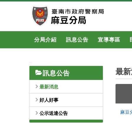
跳
到
主
要
內
容
分局介紹
訊息公告
宣導專區
區
塊
:::
最新
訊息公告
最新消息
好人好事
麻豆
公示送達公告