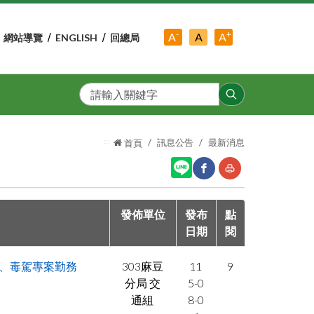
-
+
中
A
A
A
網站導覽
ENGLISH
回總局
小
字
大
字
級
字
級
級
搜
尋
:::
訊息公告
最新消息
首頁
網
友
發佈單位
發布
點
日期
站
閱
善
分
列
駕、毒駕專案勤務
303麻豆
11
9
享
印
分局 交
5-0
至
通組
8-0