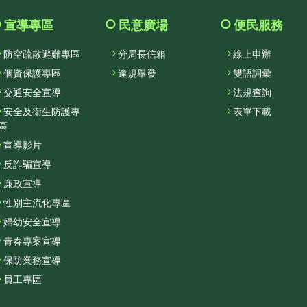
收
合
宣導專區
民意廣場
便民服務
選
防空疏散避難專區
分局長信箱
線上申辦
單
個資保護專區
違規舉發
雙語詞彙
交通安全宣導
法規查詢
安全及衛生防護專
表單下載
區
宣導影片
反詐騙宣導
廉政宣導
性別主流化專區
婦幼安全宣導
青春專案宣導
保防業務宣導
員工專區