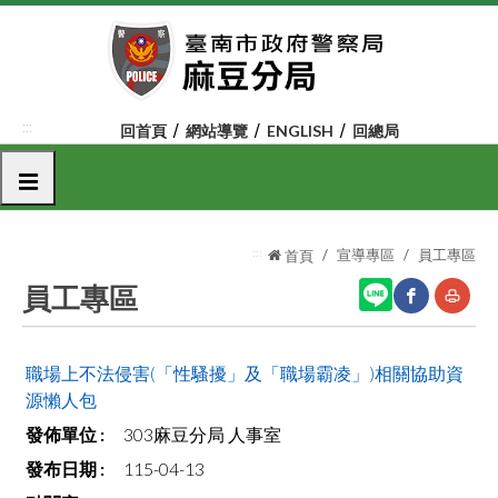
跳
到
主
要
內
:::
回首頁
網站導覽
ENGLISH
回總局
容
區
選單
塊
:::
宣導專區
員工專區
首頁
員工專區
網
友
職場上不法侵害(「性騷擾」及「職場霸凌」)相關協助資
站
善
源懶人包
分
列
303麻豆分局 人事室
享
印
115-04-13
至