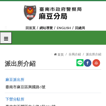
跳
到
主
要
內
:::
回首頁
網站導覽
ENGLISH
回總局
容
區
選單
塊
:::
分局介紹
派出所介紹
首頁
派出所介紹
網
友
麻豆派出所
站
善
臺南市麻豆區興國路6號
分
列
享
印
下營分駐所
至