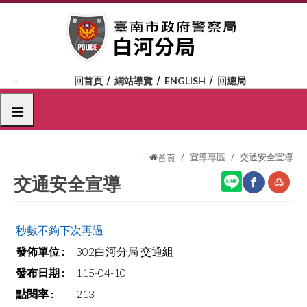
跳
到
主
要
內
:::
回首頁
網站導覽
ENGLISH
回總局
容
區
選單
塊
:::
宣導專區
交通安全宣導
首頁
交通安全宣導
網
友
秒數不夠下次再過
站
善
302白河分局 交通組
分
列
115-04-10
享
印
213
至