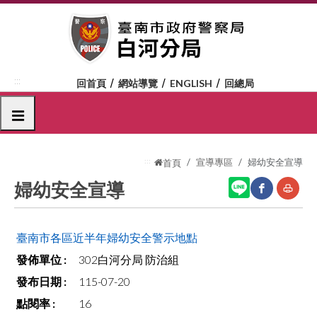
跳
到
主
要
內
:::
回首頁
網站導覽
ENGLISH
回總局
容
區
選單
塊
:::
宣導專區
婦幼安全宣導
首頁
婦幼安全宣導
網
友
臺南市各區近半年婦幼安全警示地點
站
善
302白河分局 防治組
分
列
115-07-20
享
印
16
至