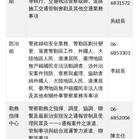
組
導執行、交通執法查察取締、道路
6831572
施工交通管制會勘及其他交通業務
事項
吳組長
防治
警政婦幼安全業務、警勤區劃分變
06-
組
更、落實警勤區工作、外國人、大
6853303
陸地區人民、港澳居民、臺灣地區
無戶籍國民非法活動調查、涉外治
李組長
安案件預防、查察與處理、協助查
緝外國人、大陸地區人民、港澳居
民、臺灣地區無戶籍國民非法入境
及其他有關外事警察業務等事項
勤務
警察勤務之指揮、調度、協調、聯
06-
指揮
繫及最新治安狀況之通報管制及受
6852006
中心
理民眾及一一○通報案件之派遣、
管制事項與組合巡邏警力派遣、聯
陳主任
繫等事項