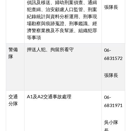
偵訊及移送、婦幼刑案偵查、通緝
張隊長
犯查緝、治安顧慮人口監管、刑案
紀錄統計與資料分析運用、刑事現
場勘察與痕跡蒐證、刑事鑑識、經
濟警察業務及不良幫派、組織犯罪
等事項
警備
押送人犯、拘留所看守
06-
隊
6831572
張隊長
交通
A1及A2交通事故處理
06-
分隊
6831971
吳小隊
長