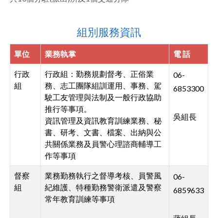
facebook
組別服務資訊
單位
業務執掌
電 話
行政
行政組：勤務規劃督考、正俗業
06-
組
務、志工團隊組訓運用、事務、駕
6853300
駛工友管理與法制及一般行政協助
推行等事項。
吳組長
資訊管理及資訊教育訓練業務、秘
書、研考、文書、檔案、出納與公
共關係業務及員警心理諮商輔導工
作等事項
督察
業務勤務執行之督導考核、員警風
06-
組
紀維護、特種勤務警衛派遣及警察
6859633
常年教育訓練等事項