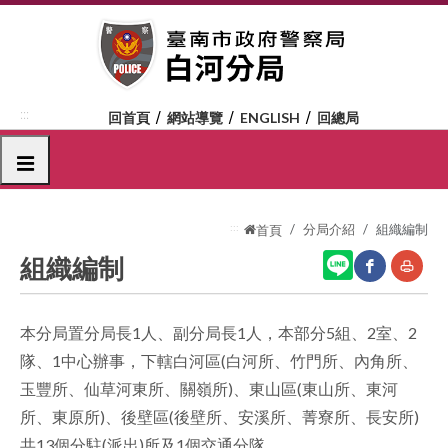
跳
到
主
要
內
:::
回首頁
網站導覽
ENGLISH
回總局
容
區
選單
塊
:::
分局介紹
組織編制
首頁
組織編制
網
友
本分局置分局長1人、副分局長1人，本部分5組、2室、2
站
善
隊、1中心辦事，下轄白河區(白河所、竹門所、內角所、
分
列
玉豐所、仙草河東所、關嶺所)、東山區(東山所、東河
享
印
所、東原所)、後壁區(後壁所、安溪所、菁寮所、長安所)
共13個分駐(派出)所及1個交通分隊
至