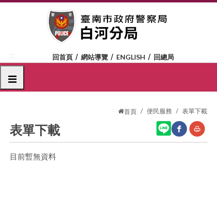
跳
到
主
要
內
:::
回首頁
網站導覽
ENGLISH
回總局
容
區
選單
塊
:::
便民服務
表單下載
首頁
表單下載
目前暫無資料
網
友
站
善
分
列
享
印
至