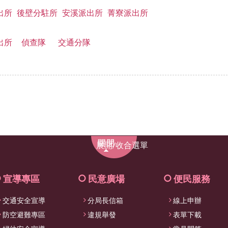
出所
後壁分駐所
安溪派出所
菁寮派出所
出所
偵查隊
交通分隊
展
展開/收合選單
開/
收
合
宣導專區
民意廣場
便民服務
選
交通安全宣導
分局長信箱
線上申辦
單
防空避難專區
違規舉發
表單下載