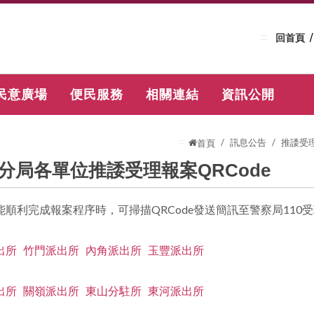
:::
回首頁
民意廣場
便民服務
相關連結
資訊公開
:::
訊息公告
推諉受理
首頁
分局各單位推諉受理報案QRCode
能順利完成報案程序時，可掃描QRCode發送簡訊至警察局11
出所
竹門派出所
內角派出所
玉豐派出所
出所
關嶺派出所
東山分駐所
東河派出所