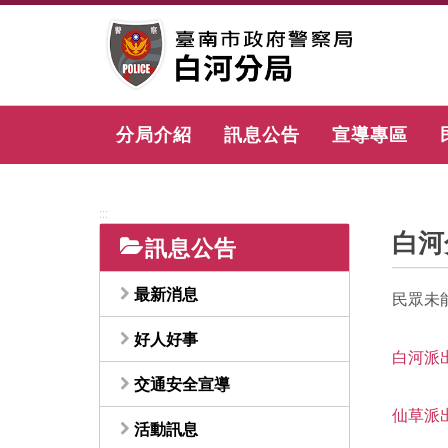
跳
到
主
要
內
容
分局介紹
訊息公告
宣導專區
區
塊
:::
白河
訊息公告
最新消息
民眾未
好人好事
白河派
交通安全宣導
仙草派
活動訊息