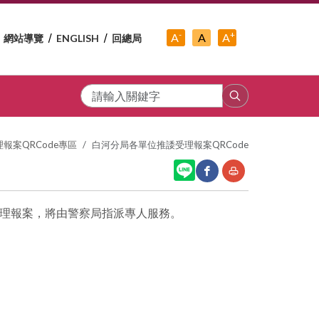
-
+
中
A
A
A
網站導覽
ENGLISH
回總局
小
字
大
字
級
字
級
級
搜
尋
報案QRCode專區
白河分局各單位推諉受理報案QRCode
0受理報案，將由警察局指派專人服務。
網
友
站
善
分
列
享
印
至