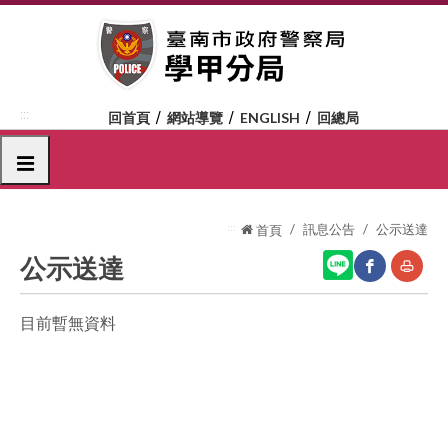
跳
到
主
要
內
:::
回首頁
網站導覽
ENGLISH
回總局
容
區
選單
塊
:::
訊息公告
公示送達
首頁
公示送達
目前暫無資料
網
友
站
善
分
列
享
印
至