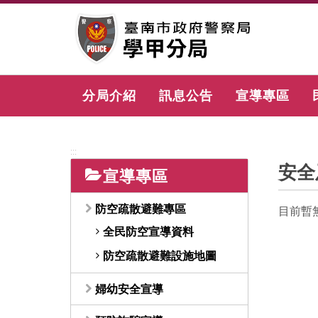
跳
到
主
要
內
容
分局介紹
訊息公告
宣導專區
區
塊
:::
安全
宣導專區
防空疏散避難專區
目前暫
全民防空宣導資料
防空疏散避難設施地圖
婦幼安全宣導