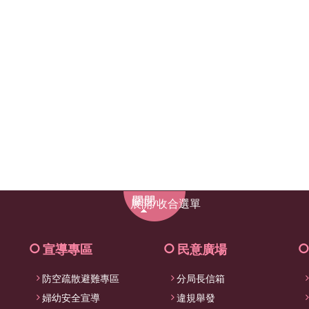
展
展開/收合選單
開/
收
合
宣導專區
民意廣場
選
防空疏散避難專區
分局長信箱
單
婦幼安全宣導
違規舉發