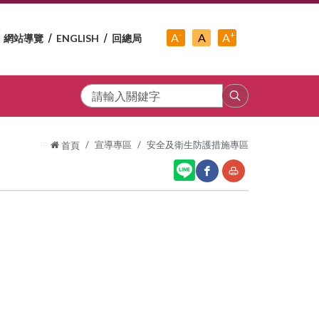
-
+
中
A
A
A
網站導覽
ENGLISH
回總局
小
字
大
字
級
字
級
級
搜
尋
:::
宣導專區
安全及衛生防護措施專區
首頁
網
友
站
善
分
列
享
印
至