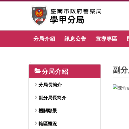
跳
到
主
要
內
容
分局介紹
訊息公告
宣導專區
區
塊
:::
副分
分局介紹
分局長簡介
副分局長簡介
機關願景
轄區概況