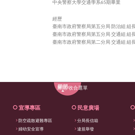
中央警察大學交通學系65期畢業
經歷
臺南市政府警察局第五分局 防治組 組
臺南市政府警察局第五分局 交通組 組
臺南市政府警察局第二分局 交通組 組
展
展開/收合選單
開/
收
合
宣導專區
民意廣場
選
防空疏散避難專區
分局長信箱
單
婦幼安全宣導
違規舉發