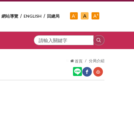
-
+
中
A
A
A
網站導覽
ENGLISH
回總局
小
字
大
字
級
字
級
級
搜
尋
:::
分局介紹
首頁
網
友
站
善
分
列
享
印
至