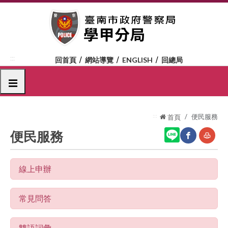
跳
到
主
要
內
:::
回首頁
網站導覽
ENGLISH
回總局
容
區
選單
塊
:::
便民服務
首頁
便民服務
網
友
線上申辦
站
善
分
列
常見問答
享
印
至
雙語詞彙