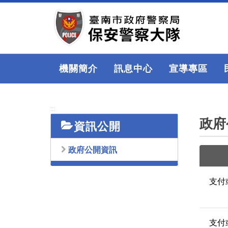
跳
到
主
要
內
容
機關簡介
訊息中心
宣導專區
區
塊
:::
政府
資訊公開
政府公開資訊
支付
支付