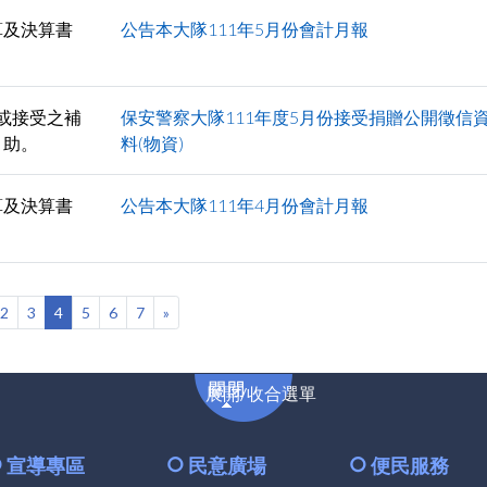
算及決算書
公告本大隊111年5月份會計月報
或接受之補
保安警察大隊111年度5月份接受捐贈公開徵信
助。
料(物資)
算及決算書
公告本大隊111年4月份會計月報
2
3
4
5
6
7
»
展
展開/收合選單
開/
收
合
宣導專區
民意廣場
便民服務