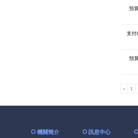
預
支付
預
«
1
機關簡介
訊息中心