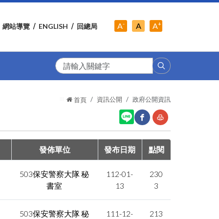
-
+
中
A
A
A
網站導覽
ENGLISH
回總局
小
字
大
字
級
字
級
級
搜
尋
:::
資訊公開
政府公開資訊
首頁
網
友
發佈單位
發布日期
點閱
站
善
503保安警察大隊 秘
112-01-
230
分
列
書室
13
3
享
印
至
503保安警察大隊 秘
111-12-
213