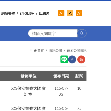
-
+
中
A
A
A
網站導覽
ENGLISH
回總局
小
字
大
字
級
字
級
級
搜
尋
:::
資訊公開
政府公開資訊
首頁
網
友
發佈單位
發布日期
點閱
站
善
503保安警察大隊 會
115-07-
10
分
列
計室
03
享
印
至
503保安警察大隊 會
115-06-
75