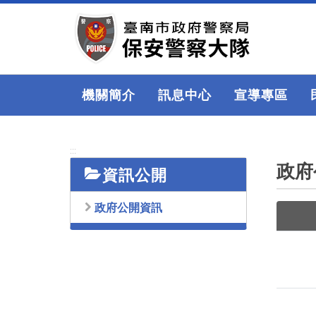
跳
到
主
要
內
容
機關簡介
訊息中心
宣導專區
區
塊
:::
政府
資訊公開
政府公開資訊