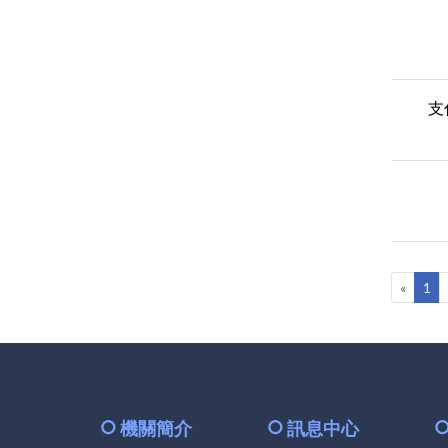
支
«
1
機關簡介
訊息中心