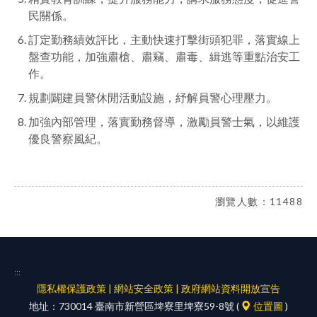
民關係。
訂定勤務績效評比，主動快速打擊街頭犯罪，落實線上
盤查功能，加強肅槍、肅竊、肅毒、緝逃等重點治安工
作。
規劃闢建員警休閒活動設施，紓解員警心理壓力。
加強內部管理，落實勤務督導，激勵員警士氣，以維護
優良警察風紀。
瀏覽人數：11488
:::
隱私權保護政策
|
網站安全政策
|
政府網站資料開放宣告
地址：730014 臺南市新營區埤寮里埤寮59-8號 (
位置圖
)