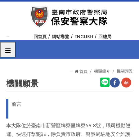
跳
到
主
要
內
:::
回首頁
網站導覽
ENGLISH
回總局
容
區
選單
塊
:::
機關簡介
機關願景
首頁
機關願景
網
友
前言
站
善
分
列
本大隊位於臺南市新營區埤寮里埤寮59-8號，職司機動巡
享
印
邏、快速打擊犯罪，除負責市政府、警察局駐地安全維護
至